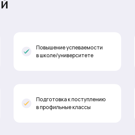
ий
Повышение успеваемости
в школе/университете
Подготовка к поступлению
в профильные классы