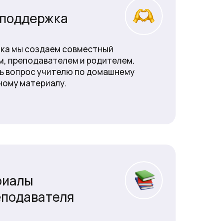
 поддержка
ика мы создаем совместный
им, преподавателем и родителем.
ть вопрос учителю по домашнему
ному материалу.
риалы
еподавателя