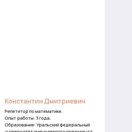
Константин Дмитриевич
Ок
Репетитор по математике.
Пре
Опыт работы: 3 года.
Опыт
Образование: Уральский федеральный
Обр
университет имени первого президента
им. 