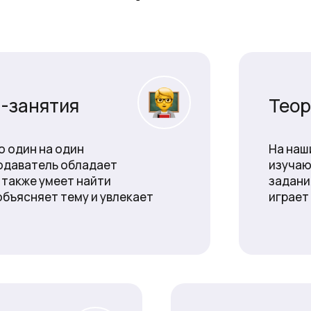
-занятия
Теор
о один на один
На наш
одаватель обладает
изучаю
 также умеет найти
задани
объясняет тему и увлекает
играет