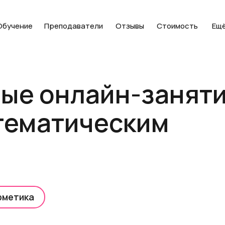
Обучение
Преподаватели
Отзывы
Стоимость
Ещ
ые онлайн-занят
тематическим
фметика