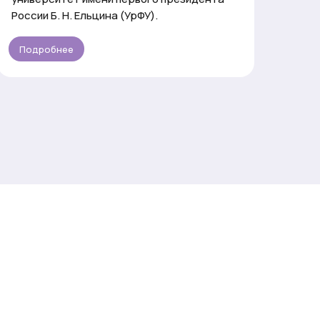
России Б. Н. Ельцина (УрФУ).
Подробнее
По