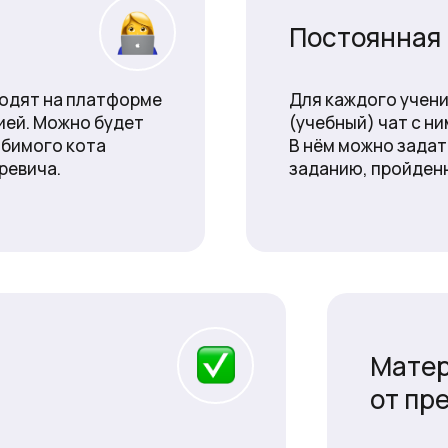
Постоянная
ходят на платформе
Для каждого учен
ией. Можно будет
(учебный) чат с н
юбимого кота
В нём можно зада
ревича.
заданию, пройден
Мате
от пр